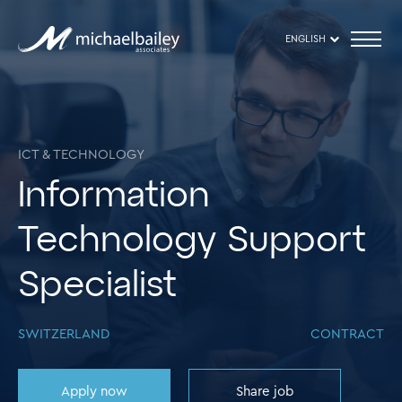
ENGLISH
ICT & TECHNOLOGY
Information
Technology Support
Specialist
SWITZERLAND
CONTRACT
Apply now
Share job