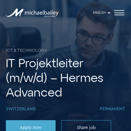
ENGLISH
ICT & TECHNOLOGY
IT Projektleiter
(m/w/d) – Hermes
Advanced
SWITZERLAND
PERMANENT
Apply now
Share job